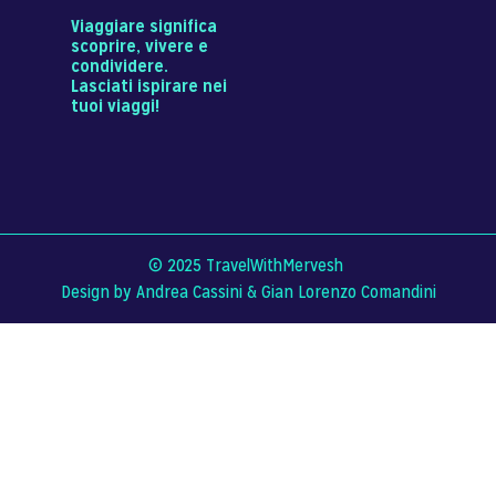
Viaggiare significa
scoprire, vivere e
condividere.
Lasciati ispirare nei
tuoi viaggi!
© 2025 TravelWithMervesh
Design by Andrea Cassini &
Gian Lorenzo Comandini