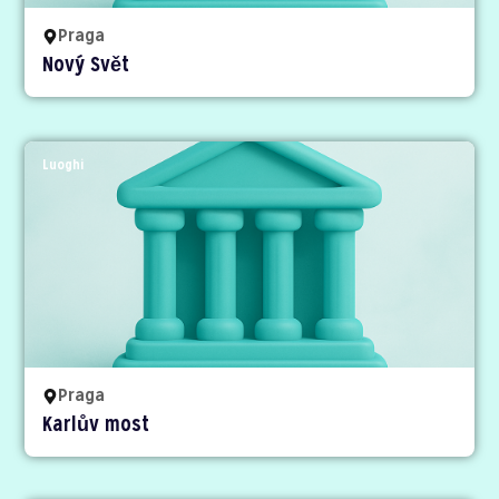
Praga
Nový Svět
Luoghi
Praga
Karlův most