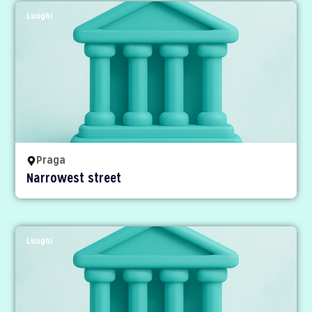
Luoghi
Praga
Narrowest street
Luoghi