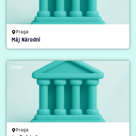
Praga
Máj Národní
Luoghi
Praga