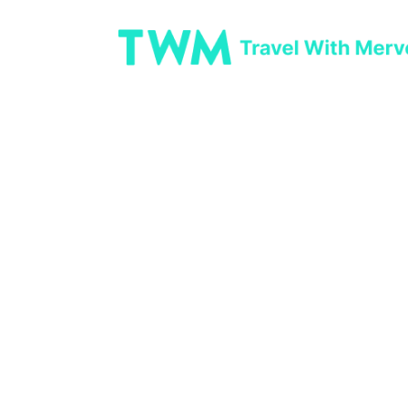
Praga
Home
>
>
Ristoranti
>
Lokal
Lokal
Dlouhá 33