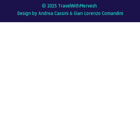
© 2025 TravelWithMervesh
Design by Andrea Cassini &
Gian Lorenzo Comandini