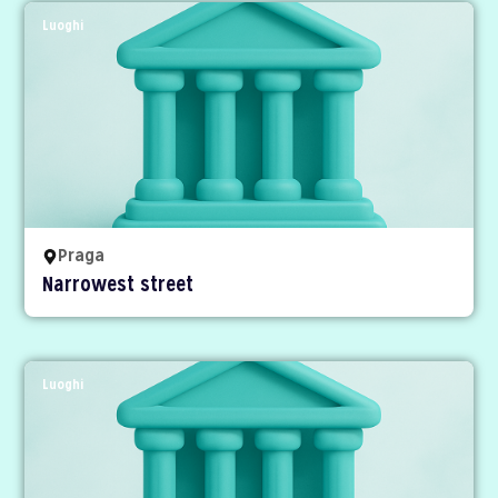
Luoghi
Praga
Narrowest street
Luoghi