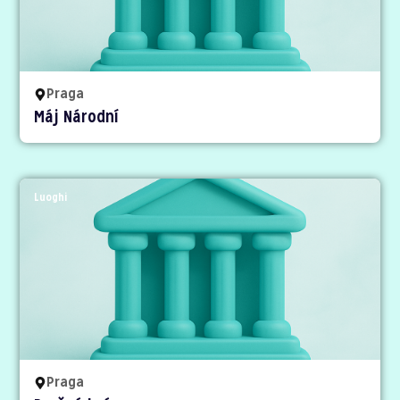
Praga
Máj Národní
Luoghi
Praga