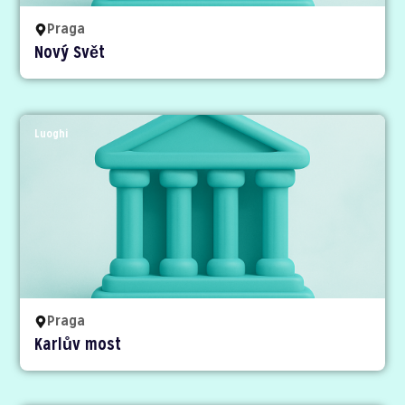
Praga
Nový Svět
Luoghi
Praga
Karlův most