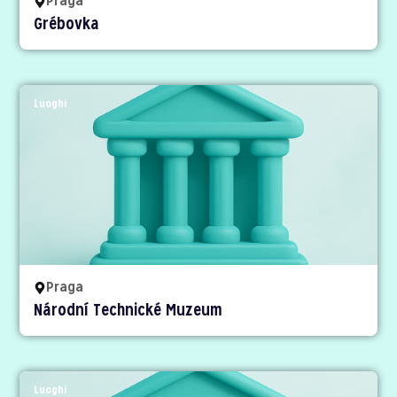
Praga
Grébovka
Luoghi
Praga
Národní Technické Muzeum
Luoghi