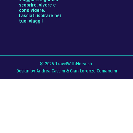
scoprire, vivere e
condividere.
Lasciati ispirare nei
tuoi viaggi!
© 2025 TravelWithMervesh
Design by Andrea Cassini &
Gian Lorenzo Comandini