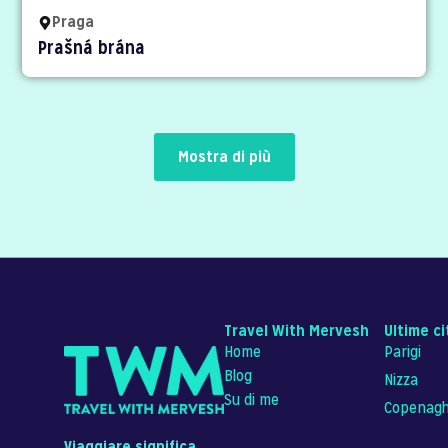
Praga
Prašná brána
Mostra di più
Travel With Mervesh
Ultime ci
Home
Parigi
Blog
Nizza
Su di me
Copenag
Viaggiare significa